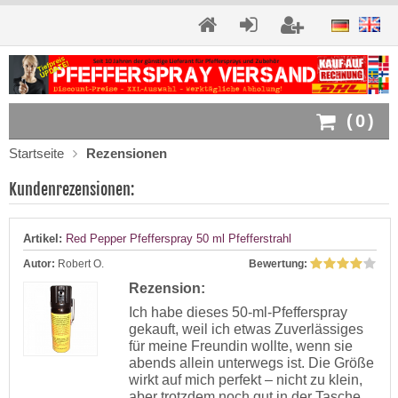
(
0
)
Startseite
Rezensionen
Kundenrezensionen:
Artikel:
Red Pepper Pfefferspray 50 ml Pfefferstrahl
Autor:
Robert O.
Bewertung:
Rezension:
Ich habe dieses 50-ml-Pfefferspray
gekauft, weil ich etwas Zuverlässiges
für meine Freundin wollte, wenn sie
abends allein unterwegs ist. Die Größe
wirkt auf mich perfekt – nicht zu klein,
aber trotzdem noch gut in der Tasche